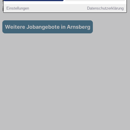
gibt es keine Stellenangebote für Ausbildung
in Arnsberg
Einstellungen
Datenschutzerklärung
Weitere Jobangebote in Arnsberg