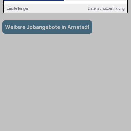
gibt es keine Stellenangebote für Ausbildung
in Arnstadt
Einstellungen
Datenschutzerklärung
Weitere Jobangebote in Arnstadt