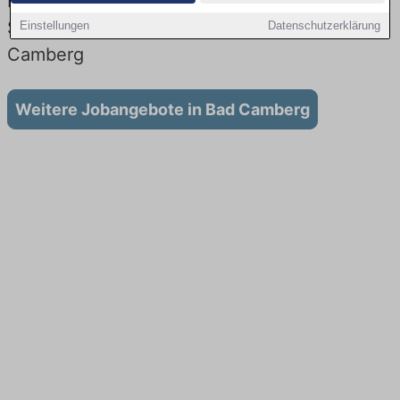
Lehrstellen: Aktuell gibt es keine
Stellenangebote für Ausbildung in Bad
Einstellungen
Datenschutzerklärung
Camberg
Weitere Jobangebote in Bad Camberg