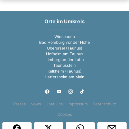
Orte im Umkreis
Wiesbaden
Bad Homburg vor der Höhe
Oberursel (Taunus)
Hofheim am Taunus
Limburg an der Lahn
Taunusstein
Kelkheim (Taunus)
Hattersheim am Main
Presse
News
Über Uns
Impressum
Datenschutz
Cookies
Copyright © 2000 - 2026 | 1A Infosysteme GmbH | Content by: 1a-sites-jobs