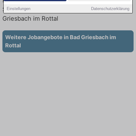
Lehrstellen: Aktuell gibt es keine
Stellenangebote für Ausbildung in Bad
Einstellungen
Datenschutzerklärung
Griesbach im Rottal
Weitere Jobangebote in Bad Griesbach im
Rottal