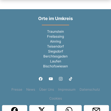
Orte im Umkreis
Traunstein
Freilassing
Ainring
Teisendorf
Siegsdorf
Berchtesgaden
Laufen
Bischofswiesen
Presse
News
Über Uns
Impressum
Datenschutz
Cookies
Copyright © 2000 - 2026 | 1A Infosysteme GmbH | Content by: 1a-sites-jobs