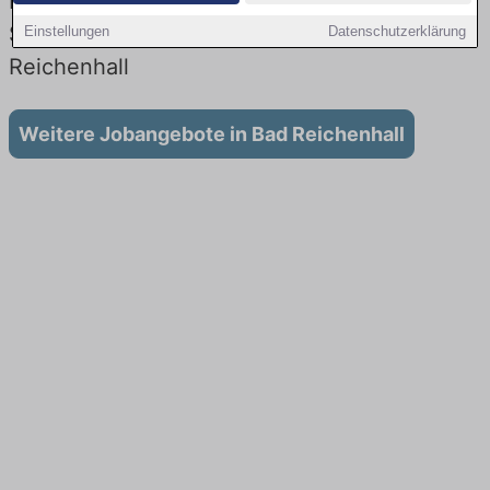
Lehrstellen: Aktuell gibt es keine
Stellenangebote für Ausbildung in Bad
Einstellungen
Datenschutzerklärung
Reichenhall
Weitere Jobangebote in Bad Reichenhall