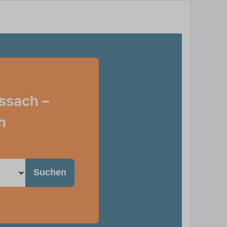
ssach –
n
Suchen