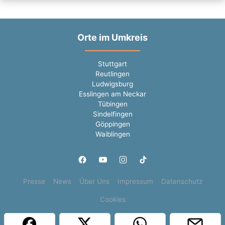
Orte im Umkreis
Stuttgart
Reutlingen
Ludwigsburg
Esslingen am Neckar
Tübingen
Sindelfingen
Göppingen
Waiblingen
Presse
News
Über Uns
Impressum
Datenschutz
Cookies
Copyright © 2000 - 2026 | 1A Infosysteme GmbH | Content by: 1a-sites-jobs