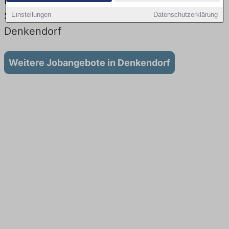
Lehrstellen: Aktuell gibt es keine
Stellenangebote für Ausbildung in
Einstellungen
Datenschutzerklärung
Denkendorf
Weitere Jobangebote in Denkendorf