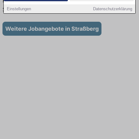
Lehrstellen: Aktuell gibt es keine
Stellenangebote für Ausbildung in Straßberg
Einstellungen
Datenschutzerklärung
Weitere Jobangebote in Straßberg