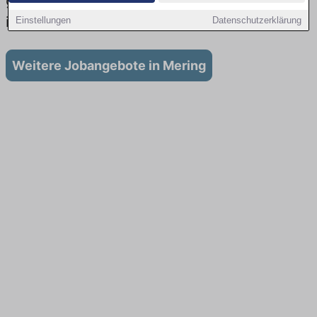
gibt es keine Stellenangebote für Ausbildung
in Mering
Einstellungen
Datenschutzerklärung
Weitere Jobangebote in Mering