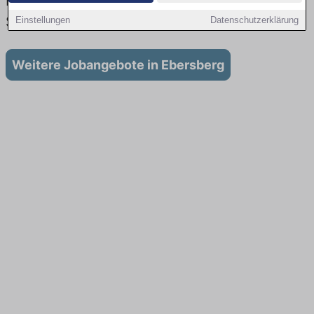
Lehrstellen: Aktuell gibt es keine
Stellenangebote für Ausbildung in Ebersberg
Einstellungen
Datenschutzerklärung
Weitere Jobangebote in Ebersberg