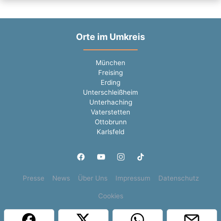
Orte im Umkreis
München
Freising
Erding
Unterschleißheim
Unterhaching
Vaterstetten
Ottobrunn
Karlsfeld
Presse
News
Über Uns
Impressum
Datenschutz
Cookies
Copyright © 2000 - 2026 | 1A Infosysteme GmbH | Content by: 1a-sites-jobs