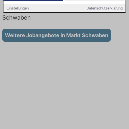
Lehrstellen: Aktuell gibt es keine
Stellenangebote für Ausbildung in Markt
Einstellungen
Datenschutzerklärung
Schwaben
Weitere Jobangebote in Markt Schwaben