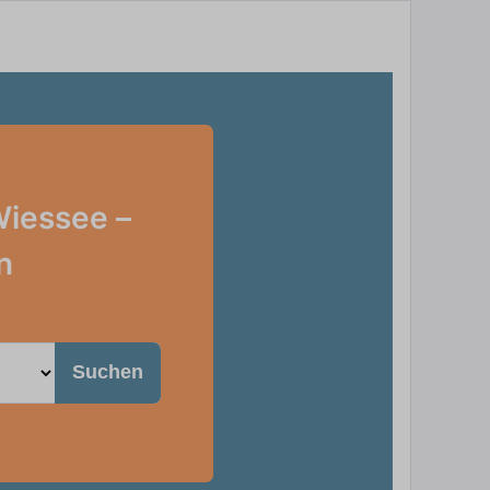
Wiessee –
n
Suchen