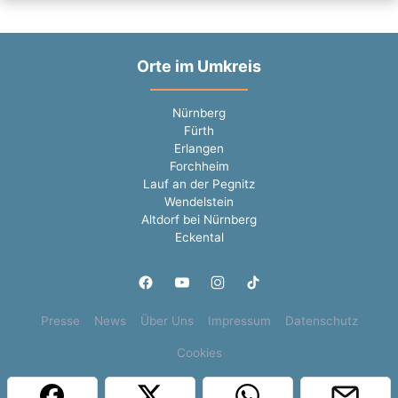
Orte im Umkreis
Nürnberg
Fürth
Erlangen
Forchheim
Lauf an der Pegnitz
Wendelstein
Altdorf bei Nürnberg
Eckental
Presse
News
Über Uns
Impressum
Datenschutz
Cookies
Copyright © 2000 - 2026 | 1A Infosysteme GmbH | Content by: 1a-sites-jobs