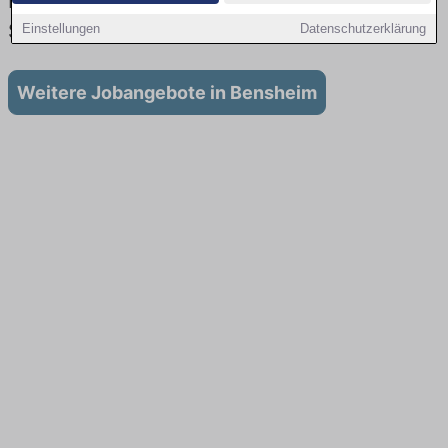
Lehrstellen: Aktuell gibt es keine
Stellenangebote für Ausbildung in Bensheim
Einstellungen
Datenschutzerklärung
Weitere Jobangebote in Bensheim