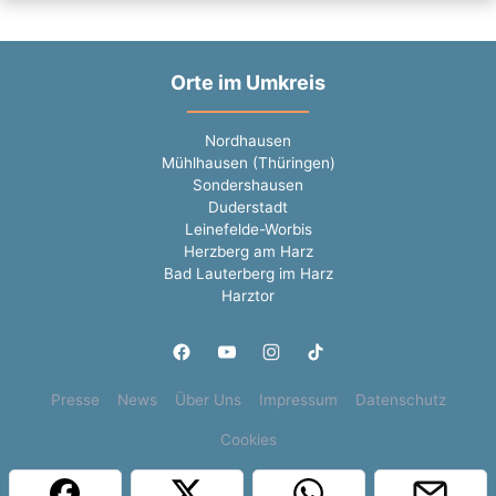
Orte im Umkreis
Nordhausen
Mühlhausen (Thüringen)
Sondershausen
Duderstadt
Leinefelde-Worbis
Herzberg am Harz
Bad Lauterberg im Harz
Harztor
Presse
News
Über Uns
Impressum
Datenschutz
Cookies
Copyright © 2000 - 2026 | 1A Infosysteme GmbH | Content by: 1a-sites-jobs