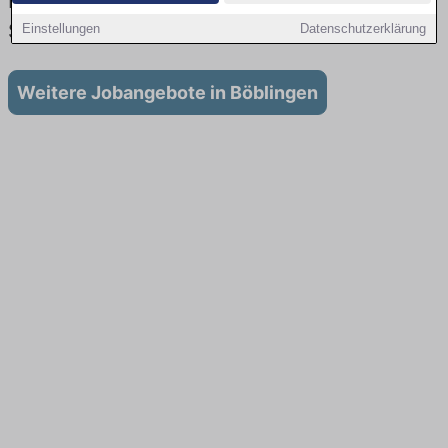
Lehrstellen: Aktuell gibt es keine
Stellenangebote für Ausbildung in Böblingen
Einstellungen
Datenschutzerklärung
Weitere Jobangebote in Böblingen