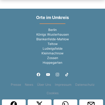
Orte im Umkreis
Berlin
Königs Wusterhausen
Blankenfelde-Mahlow
Teltow
Ludwigsfelde
Kleinmachnow
Zossen
Hoppegarten
Presse
News
Über Uns
Impressum
Datenschutz
Cookies
Copyright © 2000 - 2026 | 1A Infosysteme GmbH | Content by: 1a-sites-jobs