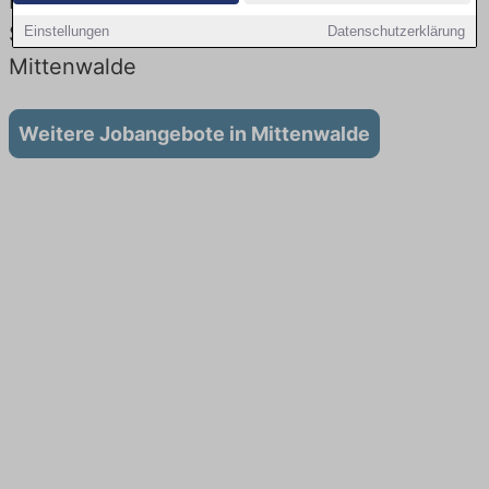
Lehrstellen: Aktuell gibt es keine
Stellenangebote für Ausbildung in
Einstellungen
Datenschutzerklärung
Mittenwalde
Weitere Jobangebote in Mittenwalde