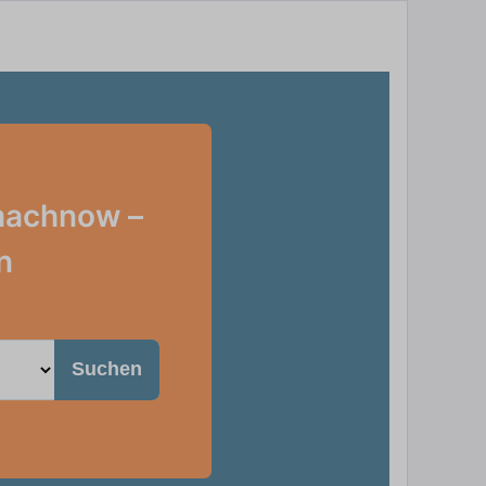
nmachnow –
n
Suchen