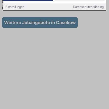
gibt es keine Stellenangebote für Ausbildung
in Casekow
Einstellungen
Datenschutzerklärung
Weitere Jobangebote in Casekow