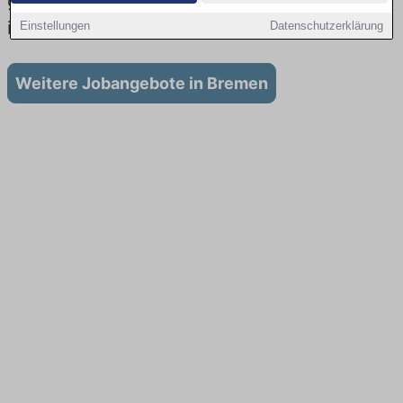
gibt es keine Stellenangebote für Ausbildung
in Bremen
Einstellungen
Datenschutzerklärung
Weitere Jobangebote in Bremen