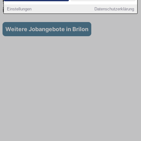
gibt es keine Stellenangebote für Ausbildung
in Brilon
Einstellungen
Datenschutzerklärung
Weitere Jobangebote in Brilon