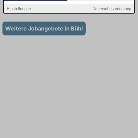
gibt es keine Stellenangebote für Ausbildung
in Bühl
Einstellungen
Datenschutzerklärung
Weitere Jobangebote in Bühl