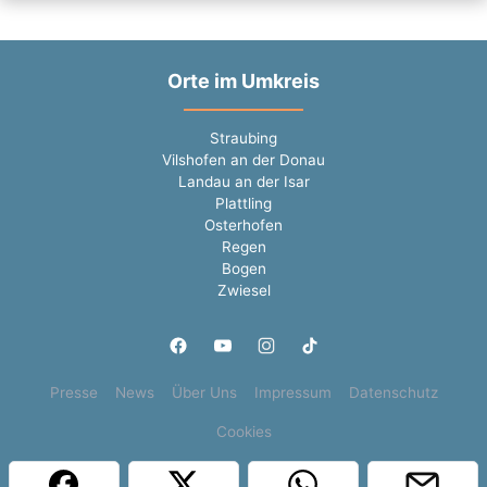
Orte im Umkreis
Straubing
Vilshofen an der Donau
Landau an der Isar
Plattling
Osterhofen
Regen
Bogen
Zwiesel
Presse
News
Über Uns
Impressum
Datenschutz
Cookies
Copyright © 2000 - 2026 | 1A Infosysteme GmbH | Content by: 1a-sites-jobs