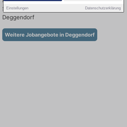
Lehrstellen: Aktuell gibt es keine
Stellenangebote für Ausbildung in
Einstellungen
Datenschutzerklärung
Deggendorf
Weitere Jobangebote in Deggendorf