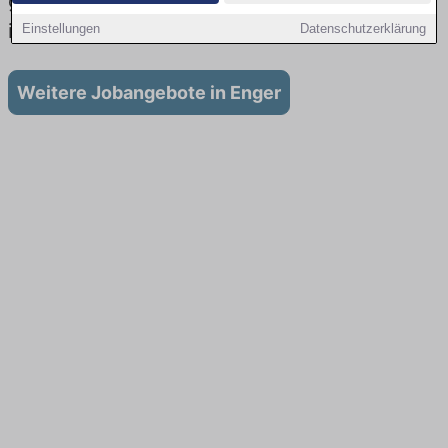
gibt es keine Stellenangebote für Ausbildung
in Enger
Einstellungen
Datenschutzerklärung
Weitere Jobangebote in Enger