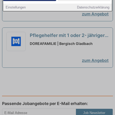
Dienst *
neu
Einstellungen
Datenschutzerklärung
zum Angebot
Pflegehelfer mit 1 oder 2- jähriger
Ausbildung (w/m/d) imstationären
DOREAFAMILIE | Bergisch Gladbach
Dienst *
neu
zum Angebot
Passende Jobangebote per E-Mail erhalten:
Job Newsletter