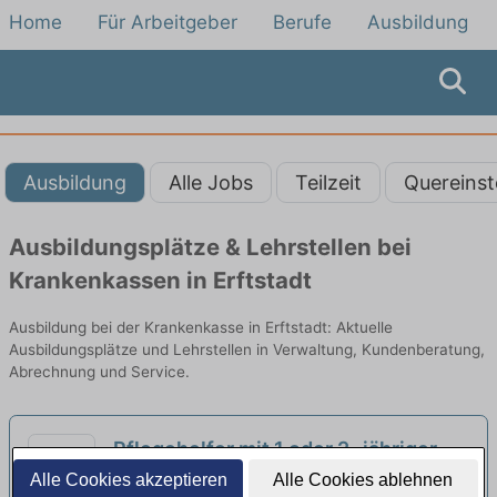
Home
Für Arbeitgeber
Berufe
Ausbildung
Ausbildung
Alle Jobs
Teilzeit
Quereinst
Ausbildungsplätze & Lehrstellen bei
Krankenkassen in Erftstadt
Ausbildung bei der Krankenkasse in Erftstadt: Aktuelle
Ausbildungsplätze und Lehrstellen in Verwaltung, Kundenberatung,
Abrechnung und Service.
Pflegehelfer mit 1 oder 2- jähriger
Ausbildung (w/m/d) im stationären
Alle Cookies akzeptieren
Alle Cookies ablehnen
DOREAFAMILIE | Bergisch Gladbach