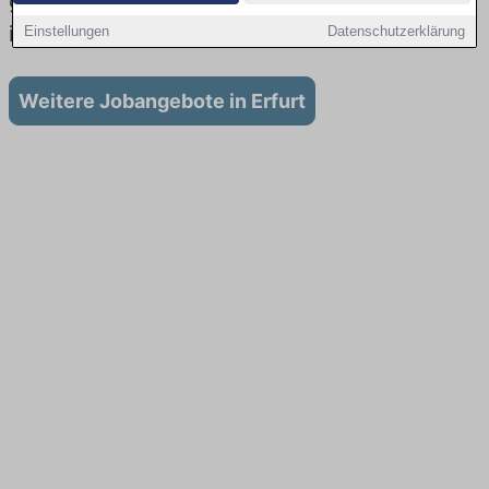
gibt es keine Stellenangebote für Ausbildung
in Erfurt
Einstellungen
Datenschutzerklärung
Weitere Jobangebote in Erfurt