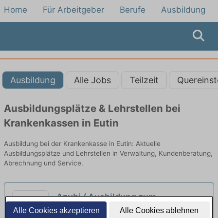
Home
Für Arbeitgeber
Berufe
Ausbildung
Ausbildung
Alle Jobs
Teilzeit
Quereinst
Ausbildungsplätze & Lehrstellen bei
Krankenkassen in Eutin
Ausbildung bei der Krankenkasse in Eutin: Aktuelle
Ausbildungsplätze und Lehrstellen in Verwaltung, Kundenberatung,
Abrechnung und Service.
Azubi / Ausbildung zum
Industriemechaniker (m/w/d)
Alle Cookies akzeptieren
Alle Cookies ablehnen
neu
GPE MedTech Systeme GmbH | Dassow