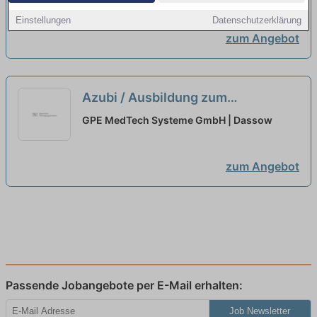
Einstellungen
Datenschutzerklärung
zum Angebot
Azubi / Ausbildung zum
Kunststoff-/ Kautschuktechnologe
GPE MedTech Systeme GmbH | Dassow
- Formteile (m/w/d)
neu
zum Angebot
Passende Jobangebote per E-Mail erhalten:
Job Newsletter