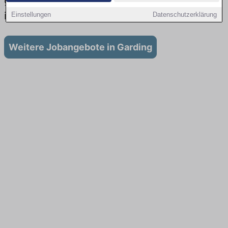
gibt es keine Stellenangebote für Ausbildung
in Garding
Einstellungen
Datenschutzerklärung
Weitere Jobangebote in Garding