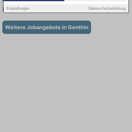
gibt es keine Stellenangebote für Ausbildung
in Genthin
Einstellungen
Datenschutzerklärung
Weitere Jobangebote in Genthin