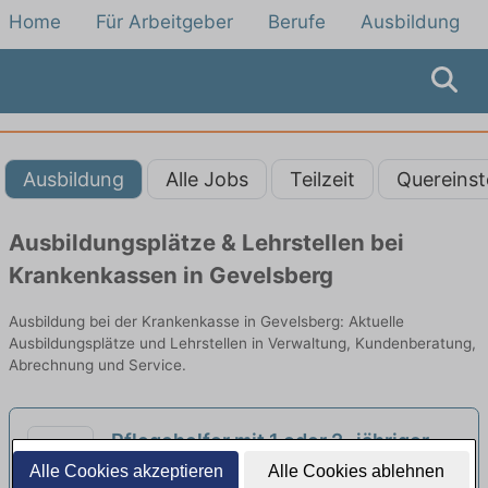
Home
Für Arbeitgeber
Berufe
Ausbildung
Ausbildung
Alle Jobs
Teilzeit
Quereinst
Ausbildungsplätze & Lehrstellen bei
Krankenkassen in Gevelsberg
Ausbildung bei der Krankenkasse in Gevelsberg: Aktuelle
Ausbildungsplätze und Lehrstellen in Verwaltung, Kundenberatung,
Abrechnung und Service.
Pflegehelfer mit 1 oder 2- jähriger
Ausbildung (w/m/d) im stationären
Alle Cookies akzeptieren
Alle Cookies ablehnen
DOREAFAMILIE | Gevelsberg