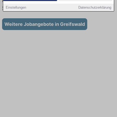
Lehrstellen: Aktuell gibt es keine
Stellenangebote für Ausbildung in Greifswald
Einstellungen
Datenschutzerklärung
Weitere Jobangebote in Greifswald