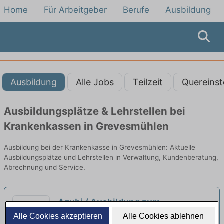
Home
Für Arbeitgeber
Berufe
Ausbildung
Ausbildung
Alle Jobs
Teilzeit
Quereinst
Ausbildungsplätze & Lehrstellen bei
Krankenkassen in Grevesmühlen
Ausbildung bei der Krankenkasse in Grevesmühlen: Aktuelle
Ausbildungsplätze und Lehrstellen in Verwaltung, Kundenberatung,
Abrechnung und Service.
Azubi / Ausbildung zum
Industriemechaniker (m/w/d)
Alle Cookies akzeptieren
Alle Cookies ablehnen
neu
GPE MedTech Systeme GmbH | Dassow