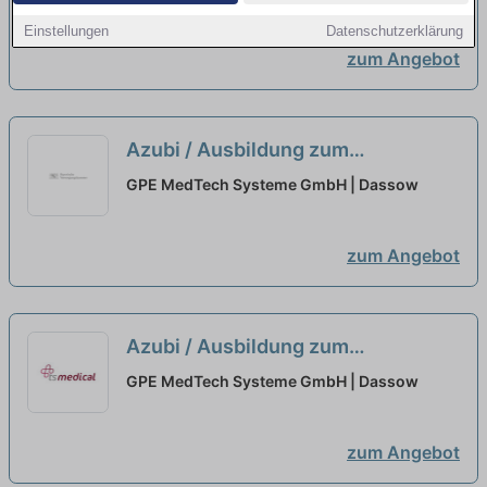
Einstellungen
Datenschutzerklärung
zum Angebot
Azubi / Ausbildung zum
Kunststoff-/ Kautschuktechnologe
GPE MedTech Systeme GmbH | Dassow
- Formteile (m/w/d)
neu
zum Angebot
Azubi / Ausbildung zum
Kunststoff-/ Kautschuktechnologe
GPE MedTech Systeme GmbH | Dassow
- Formteile (m/w/d)
neu
zum Angebot