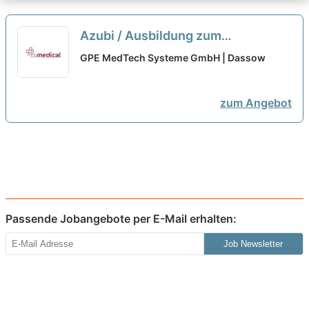
Azubi / Ausbildung zum
Industriemechaniker (m/w/d)
neu
GPE MedTech Systeme GmbH | Dassow
zum Angebot
Passende Jobangebote per E-Mail erhalten:
Job Newsletter