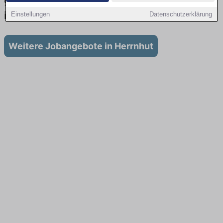
gibt es keine Stellenangebote für Ausbildung
in Herrnhut
Einstellungen
Datenschutzerklärung
Weitere Jobangebote in Herrnhut