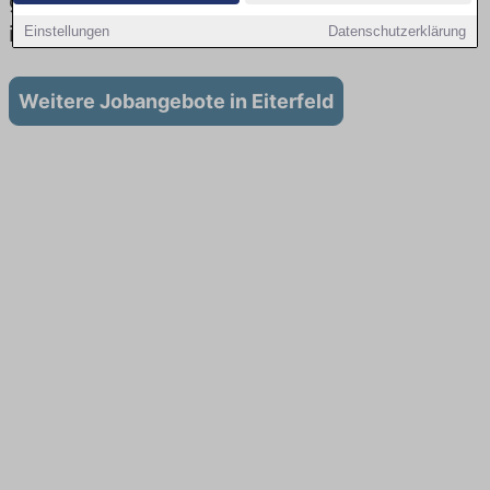
gibt es keine Stellenangebote für Ausbildung
in Eiterfeld
Einstellungen
Datenschutzerklärung
Weitere Jobangebote in Eiterfeld