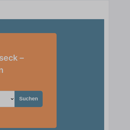
seck –
n
Suchen