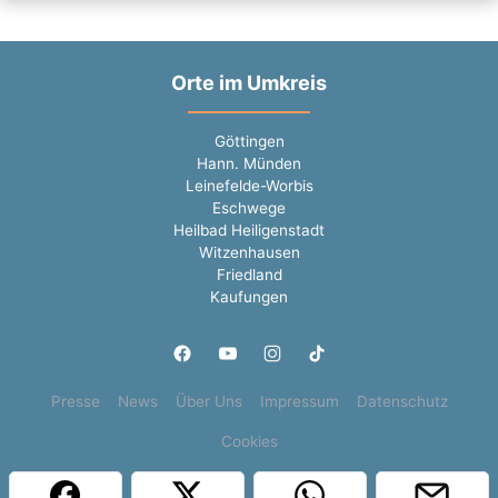
Orte im Umkreis
Göttingen
Hann. Münden
Leinefelde-Worbis
Eschwege
Heilbad Heiligenstadt
Witzenhausen
Friedland
Kaufungen
Presse
News
Über Uns
Impressum
Datenschutz
Cookies
Copyright © 2000 - 2026 | 1A Infosysteme GmbH | Content by: 1a-sites-jobs