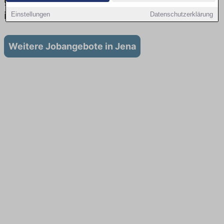
gibt es keine Stellenangebote für Ausbildung
in Jena
Einstellungen
Datenschutzerklärung
Weitere Jobangebote in Jena