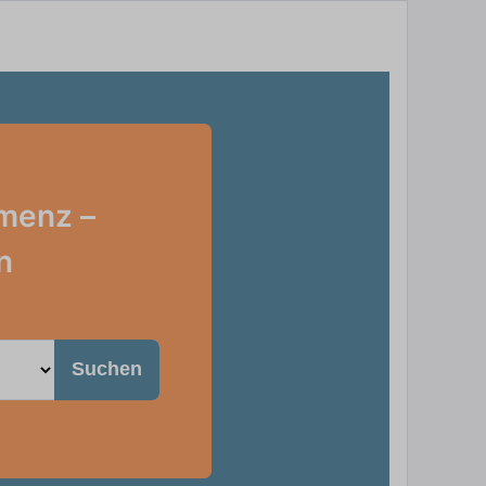
amenz –
n
Suchen