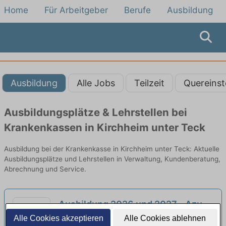
Home
Für Arbeitgeber
Berufe
Ausbildung
Ausbildung
Alle Jobs
Teilzeit
Quereinst
Ausbildungsplätze & Lehrstellen bei
Krankenkassen in Kirchheim unter Teck
Ausbildung bei der Krankenkasse in Kirchheim unter Teck: Aktuelle
Ausbildungsplätze und Lehrstellen in Verwaltung, Kundenberatung,
Abrechnung und Service.
Ausbildung 2026 und 2027 - Azubi
Werkzeugmechaniker:in (m/w/d)
Alle Cookies akzeptieren
Alle Cookies ablehnen
Nagel Spanntechnik | Gingen an der Fils