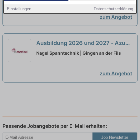
neu
Einstellungen
Datenschutzerklärung
zum Angebot
Ausbildung 2026 und 2027 - Azubi
Werkzeugmechaniker:in (m/w/d)
Nagel Spanntechnik | Gingen an der Fils
neu
zum Angebot
Passende Jobangebote per E-Mail erhalten:
Job Newsletter