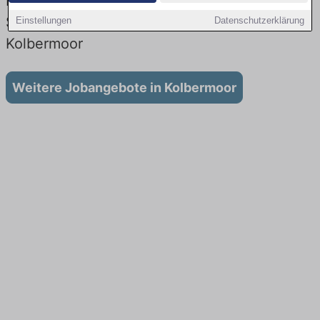
Lehrstellen: Aktuell gibt es keine
Stellenangebote für Ausbildung in
Einstellungen
Datenschutzerklärung
Kolbermoor
Weitere Jobangebote in Kolbermoor