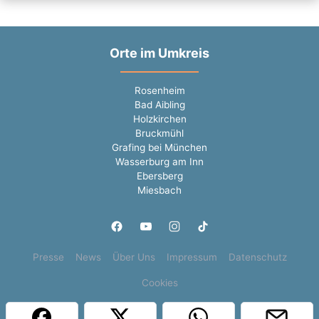
Orte im Umkreis
Rosenheim
Bad Aibling
Holzkirchen
Bruckmühl
Grafing bei München
Wasserburg am Inn
Ebersberg
Miesbach
Presse
News
Über Uns
Impressum
Datenschutz
Cookies
Copyright © 2000 - 2026 | 1A Infosysteme GmbH | Content by: 1a-sites-jobs