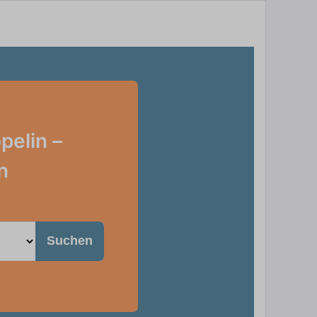
pelin –
n
Suchen