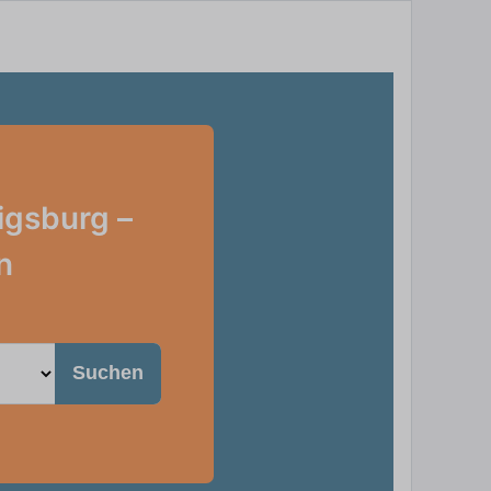
igsburg –
n
Suchen