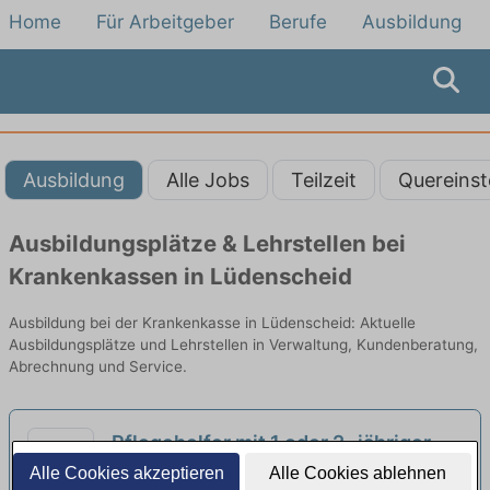
Home
Für Arbeitgeber
Berufe
Ausbildung
Ausbildung
Alle Jobs
Teilzeit
Quereinst
Ausbildungsplätze & Lehrstellen bei
Krankenkassen in Lüdenscheid
Ausbildung bei der Krankenkasse in Lüdenscheid: Aktuelle
Ausbildungsplätze und Lehrstellen in Verwaltung, Kundenberatung,
Abrechnung und Service.
Pflegehelfer mit 1 oder 2- jähriger
Ausbildung (w/m/d) im stationären
Alle Cookies akzeptieren
Alle Cookies ablehnen
DOREAFAMILIE | Gevelsberg