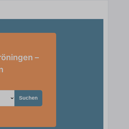
röningen –
n
Suchen