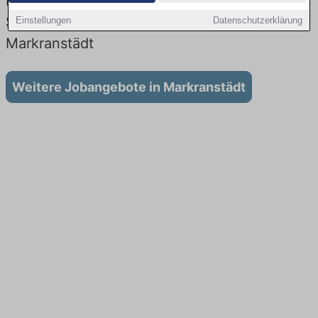
Lehrstellen: Aktuell gibt es keine
Stellenangebote für Ausbildung in
Einstellungen
Datenschutzerklärung
Markranstädt
Weitere Jobangebote in Markranstädt