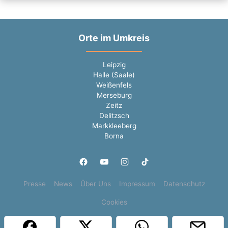
Orte im Umkreis
Leipzig
Halle (Saale)
Weißenfels
Merseburg
Zeitz
Delitzsch
Markkleeberg
Borna
Presse
News
Über Uns
Impressum
Datenschutz
Cookies
Copyright © 2000 - 2026 | 1A Infosysteme GmbH | Content by: 1a-sites-jobs