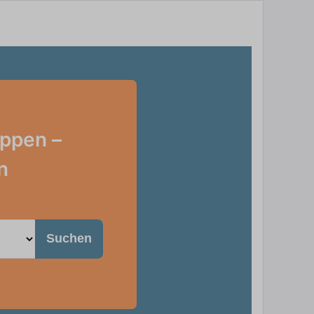
eppen –
n
Suchen