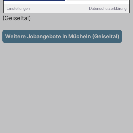
Lehrstellen: Aktuell gibt es keine
Stellenangebote für Ausbildung in Mücheln
Einstellungen
Datenschutzerklärung
(Geiseltal)
Weitere Jobangebote in Mücheln (Geiseltal)