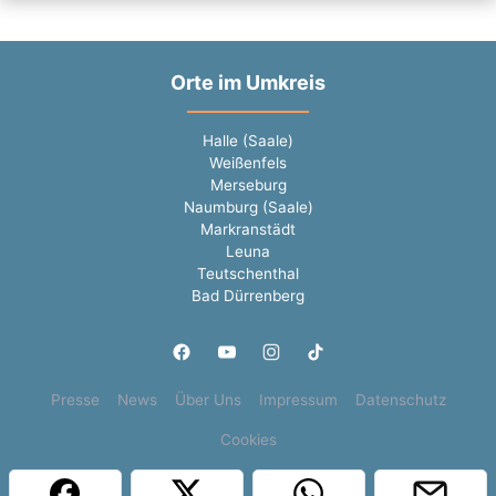
Orte im Umkreis
Halle (Saale)
Weißenfels
Merseburg
Naumburg (Saale)
Markranstädt
Leuna
Teutschenthal
Bad Dürrenberg
Presse
News
Über Uns
Impressum
Datenschutz
Cookies
Copyright © 2000 - 2026 | 1A Infosysteme GmbH | Content by: 1a-sites-jobs