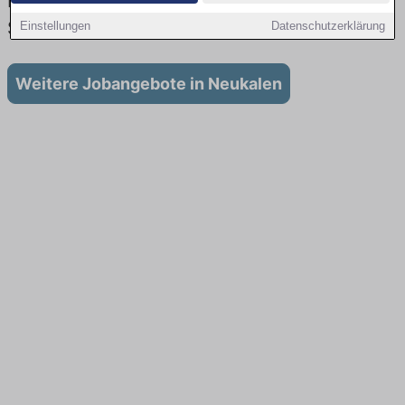
Lehrstellen: Aktuell gibt es keine
Stellenangebote für Ausbildung in Neukalen
Einstellungen
Datenschutzerklärung
Weitere Jobangebote in Neukalen