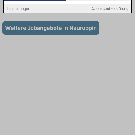
Lehrstellen: Aktuell gibt es keine
Stellenangebote für Ausbildung in Neuruppin
Einstellungen
Datenschutzerklärung
Weitere Jobangebote in Neuruppin