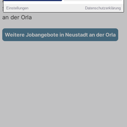
Lehrstellen: Aktuell gibt es keine
Stellenangebote für Ausbildung in Neustadt
Einstellungen
Datenschutzerklärung
an der Orla
Weitere Jobangebote in Neustadt an der Orla