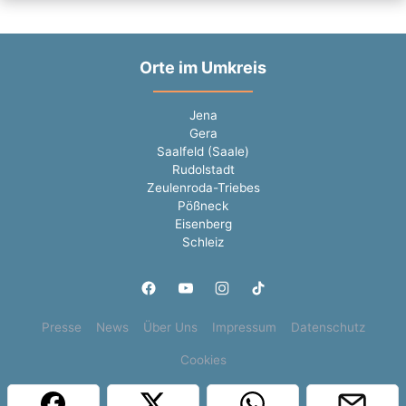
Orte im Umkreis
Jena
Gera
Saalfeld (Saale)
Rudolstadt
Zeulenroda-Triebes
Pößneck
Eisenberg
Schleiz
Presse
News
Über Uns
Impressum
Datenschutz
Cookies
Copyright © 2000 - 2026 | 1A Infosysteme GmbH | Content by: 1a-sites-jobs